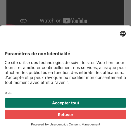
UNADEV © 2021 - tous
Mentions
droits réservés
légales
Faites un don pour la lutte
contre la cécité visuelle