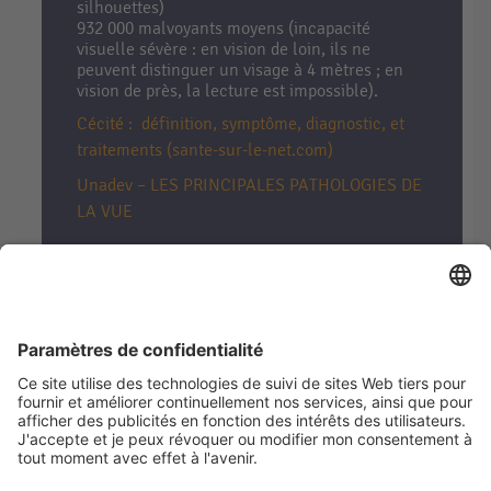
silhouettes)
932 000 malvoyants moyens (incapacité
visuelle sévère : en vision de loin, ils ne
peuvent distinguer un visage à 4 mètres ; en
vision de près, la lecture est impossible).
Cécité : définition, symptôme, diagnostic, et
traitements (sante-sur-le-net.com)
Unadev – LES PRINCIPALES PATHOLOGIES DE
LA VUE
5
/ 9
A quel rythme devez-vous
consulter un ophtalmologiste ?
Tous les 6 mois