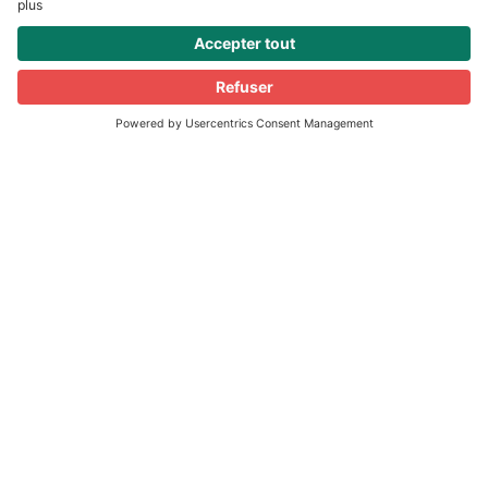
Tous les 1 an
Tous les 5 ans
Aucunes des 3 réponses
Il n’y a pas de bonnes réponses. Tout dépend
de votre pathologie (état ?) visuelle actuelle.
Par exemple, pour le suivi d’un glaucome, il
est généralement conseillé d’être suivi tous
les 6 mois à 1 an.
Si vous n’avez aucune pathologie connue à ce
jour, il est conseillé d’avoir un suivi tous les 3
à 5 ans maximum. A partir de 45 ans de
réaliser des dépistages pour les pathologies
visuelles liées à l’âge, comme le Glaucome,