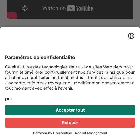
UNADEV © 2021 - tous
Mentions
droits réservés
légales
Faites un don pour la lutte
contre la cécité visuelle